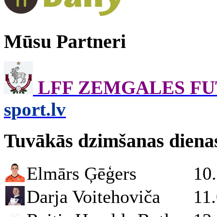
Mūsu Partneri
LFF ZEMGALES F
sport.lv
Tuvākās dzimšanas diena
Elmārs Ģēģers
10
Darja Voitehoviča
11