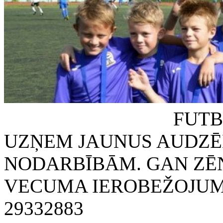
FUTBOLA KLUB
UZŅEM JAUNUS AUDZĒ
NODARBĪBĀM. GAN ZĒN
VECUMA IEROBEŽOJUMA
29332883