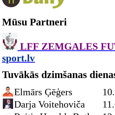
Mūsu Partneri
LFF ZEMGALES F
sport.lv
Tuvākās dzimšanas diena
Elmārs Ģēģers
10
Darja Voitehoviča
11