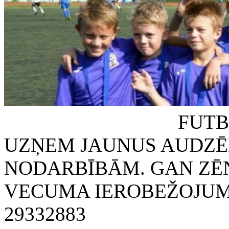
FUTBOLA KLUB
UZŅEM JAUNUS AUDZĒ
NODARBĪBĀM. GAN ZĒN
VECUMA IEROBEŽOJUMA
29332883