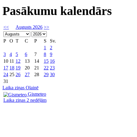
Pasākumu kalendārs
<<
Augusts 2026
>>
P
O
T
C
P
S
Sv.
1
2
3
4
5
6
7
8
9
10
11
12
13
14
15
16
17
18
19
20
21
22
23
24
25
26
27
28
29
30
31
Laika ziņas Olainē
Gismeteo
Laika ziņas 2 nedēļām