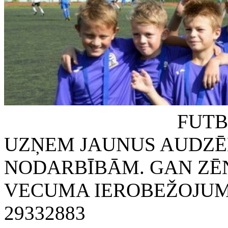
FUTBOLA KLUB
UZŅEM JAUNUS AUDZĒ
NODARBĪBĀM. GAN ZĒN
VECUMA IEROBEŽOJUMA
29332883