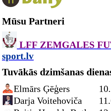
Mūsu Partneri
LFF ZEMGALES F
sport.lv
Tuvākās dzimšanas diena
Elmārs Ģēģers
10
Darja Voitehoviča
11