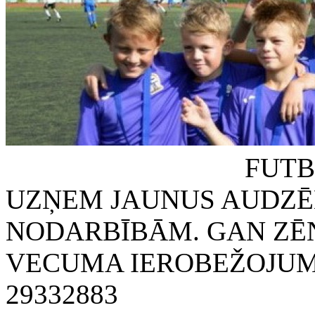
FUTBOLA KLUB
UZŅEM JAUNUS AUDZĒ
NODARBĪBĀM. GAN ZĒN
VECUMA IEROBEŽOJUMA
29332883