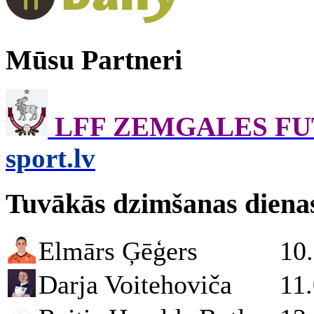
Mūsu Partneri
LFF ZEMGALES F
sport.lv
Tuvākās dzimšanas diena
Elmārs Ģēģers
10
Darja Voitehoviča
11