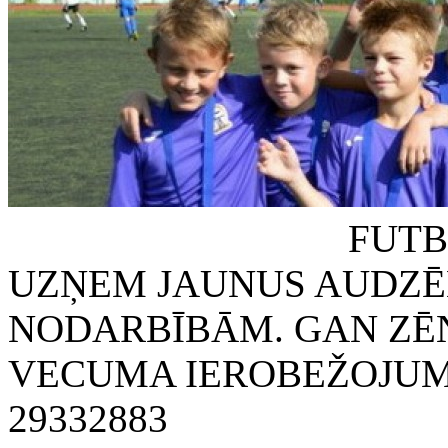
FUTBOLA KLUB
UZŅEM JAUNUS AUDZĒ
NODARBĪBĀM. GAN ZĒN
VECUMA IEROBEŽOJUMA
29332883