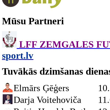
Mūsu Partneri
LFF ZEMGALES F
sport.lv
Tuvākās dzimšanas diena
Elmārs Ģēģers
10
Darja Voitehoviča
11