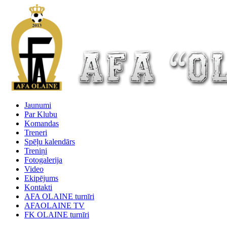
Jaunumi
Par Klubu
Komandas
Treneri
Spēļu kalendārs
Treniņi
Fotogalerija
Video
Ekipējums
Kontakti
AFA OLAINE turnīri
AFAOLAINE TV
FK OLAINE turnīri