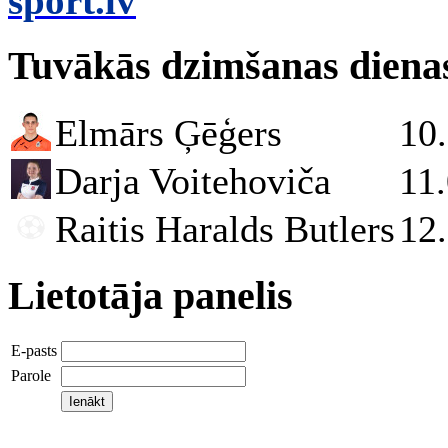
sport.lv
Tuvākās dzimšanas diena
Elmārs Ģēģers
10
Darja Voitehoviča
11
Raitis Haralds Butlers
12
Lietotāja panelis
E-pasts
Parole