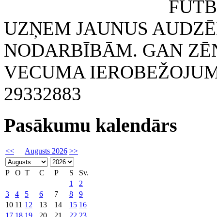
FUTBOLA KLUB
UZŅEM JAUNUS AUDZĒ
NODARBĪBĀM. GAN ZĒN
VECUMA IEROBEŽOJUMA
29332883
Pasākumu kalendārs
<<
Augusts 2026
>>
P
O
T
C
P
S
Sv.
1
2
3
4
5
6
7
8
9
10
11
12
13
14
15
16
17
18
19
20
21
22
23