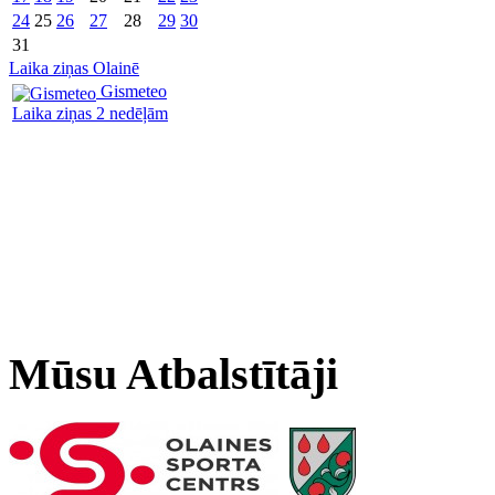
24
25
26
27
28
29
30
31
Laika ziņas Olainē
Gismeteo
Laika ziņas 2 nedēļām
Mūsu Atbalstītāji