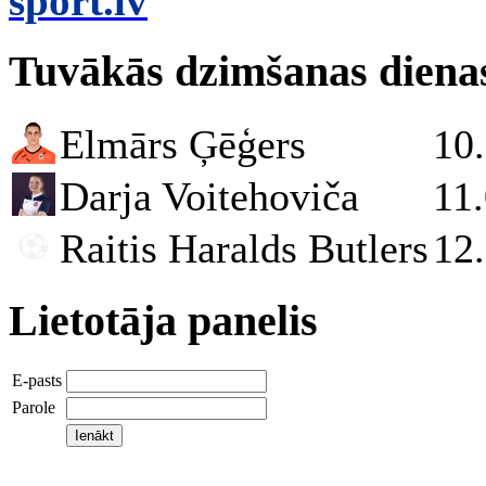
sport.lv
Tuvākās dzimšanas diena
Elmārs Ģēģers
10
Darja Voitehoviča
11
Raitis Haralds Butlers
12
Lietotāja panelis
E-pasts
Parole