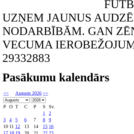
FUTBOLA KLUB
UZŅEM JAUNUS AUDZĒ
NODARBĪBĀM. GAN ZĒN
VECUMA IEROBEŽOJUMA
29332883
Pasākumu kalendārs
<<
Augusts 2026
>>
P
O
T
C
P
S
Sv.
1
2
3
4
5
6
7
8
9
10
11
12
13
14
15
16
17
18
19
20
21
22
23