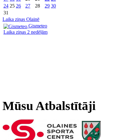
24
25
26
27
28
29
30
31
Laika ziņas Olainē
Gismeteo
Laika ziņas 2 nedēļām
Mūsu Atbalstītāji