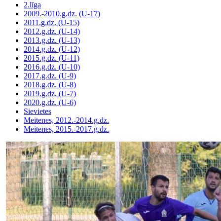
2.līga
2009.-2010.g.dz. (U-17)
2011.g.dz. (U-15)
2012.g.dz. (U-14)
2013.g.dz. (U-13)
2014.g.dz. (U-12)
2015.g.dz. (U-11)
2016.g.dz. (U-10)
2017.g.dz. (U-9)
2018.g.dz. (U-8)
2019.g.dz. (U-7)
2020.g.dz. (U-6)
Sievietes
Meitenes, 2012.-2014.g.dz.
Meitenes, 2015.-2017.g.dz.