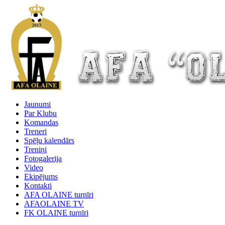
Jaunumi
Par Klubu
Komandas
Treneri
Spēļu kalendārs
Treniņi
Fotogalerija
Video
Ekipējums
Kontakti
AFA OLAINE turnīri
AFAOLAINE TV
FK OLAINE turnīri