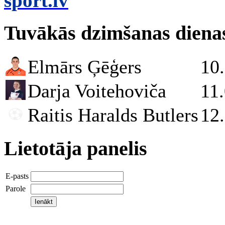
sport.lv
Tuvākās dzimšanas diena
Elmārs Ģēģers
10
Darja Voitehoviča
11
Raitis Haralds Butlers
12
Lietotāja panelis
E-pasts
Parole