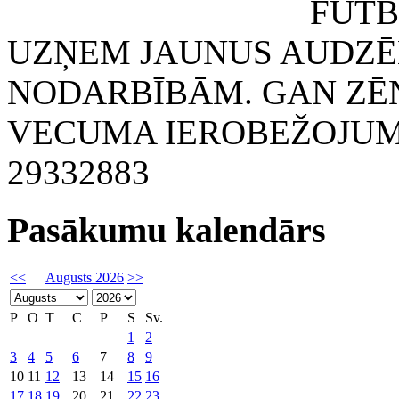
FUTBOLA KLUB
UZŅEM JAUNUS AUDZĒ
NODARBĪBĀM. GAN ZĒN
VECUMA IEROBEŽOJUMA
29332883
Pasākumu kalendārs
<<
Augusts 2026
>>
P
O
T
C
P
S
Sv.
1
2
3
4
5
6
7
8
9
10
11
12
13
14
15
16
17
18
19
20
21
22
23