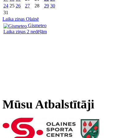
24
25
26
27
28
29
30
31
Laika ziņas Olainē
Gismeteo
Laika ziņas 2 nedēļām
Mūsu Atbalstītāji