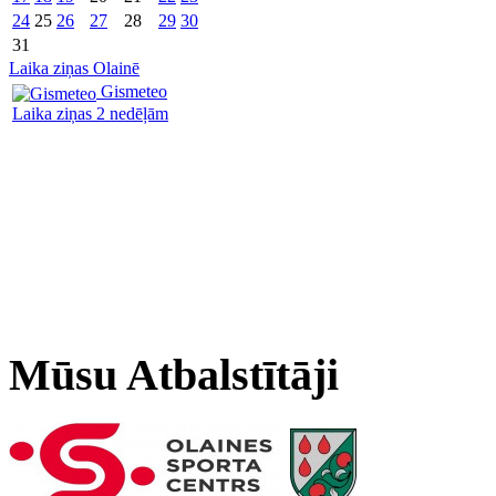
24
25
26
27
28
29
30
31
Laika ziņas Olainē
Gismeteo
Laika ziņas 2 nedēļām
Mūsu Atbalstītāji