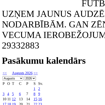
FUTBOLA KLUB
UZŅEM JAUNUS AUDZĒ
NODARBĪBĀM. GAN ZĒN
VECUMA IEROBEŽOJUMA
29332883
Pasākumu kalendārs
<<
Augusts 2026
>>
P
O
T
C
P
S
Sv.
1
2
3
4
5
6
7
8
9
10
11
12
13
14
15
16
17
18
19
20
21
22
23