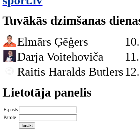
sport.lv
Tuvākās dzimšanas diena
Elmārs Ģēģers
10
Darja Voitehoviča
11
Raitis Haralds Butlers
12
Lietotāja panelis
E-pasts
Parole