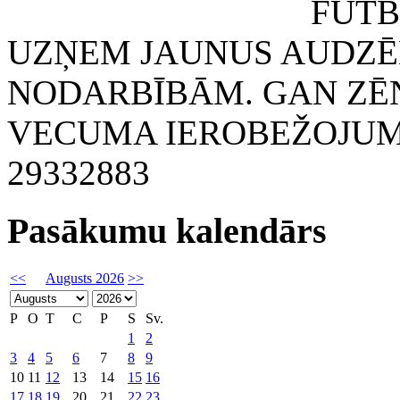
FUTBOLA KLUB
UZŅEM JAUNUS AUDZĒ
NODARBĪBĀM. GAN ZĒN
VECUMA IEROBEŽOJUMA
29332883
Pasākumu kalendārs
<<
Augusts 2026
>>
P
O
T
C
P
S
Sv.
1
2
3
4
5
6
7
8
9
10
11
12
13
14
15
16
17
18
19
20
21
22
23