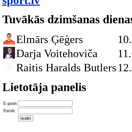
sport.lv
Tuvākās dzimšanas diena
Elmārs Ģēģers
10
Darja Voitehoviča
11
Raitis Haralds Butlers
12
Lietotāja panelis
E-pasts
Parole