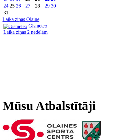
24
25
26
27
28
29
30
31
Laika ziņas Olainē
Gismeteo
Laika ziņas 2 nedēļām
Mūsu Atbalstītāji