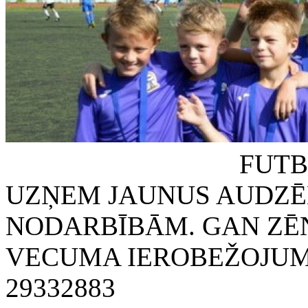
FUTBOLA KLUB
UZŅEM JAUNUS AUDZĒ
NODARBĪBĀM. GAN ZĒN
VECUMA IEROBEŽOJUMA
29332883