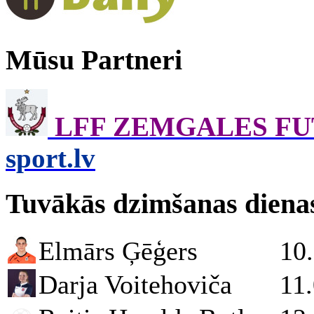
Mūsu Partneri
LFF ZEMGALES F
sport.lv
Tuvākās dzimšanas diena
Elmārs Ģēģers
10
Darja Voitehoviča
11