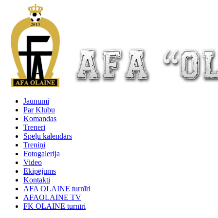
Jaunumi
Par Klubu
Komandas
Treneri
Spēļu kalendārs
Treniņi
Fotogalerija
Video
Ekipējums
Kontakti
AFA OLAINE turnīri
AFAOLAINE TV
FK OLAINE turnīri