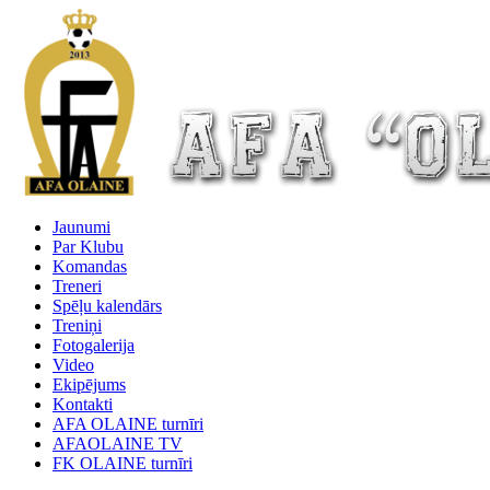
Jaunumi
Par Klubu
Komandas
Treneri
Spēļu kalendārs
Treniņi
Fotogalerija
Video
Ekipējums
Kontakti
AFA OLAINE turnīri
AFAOLAINE TV
FK OLAINE turnīri