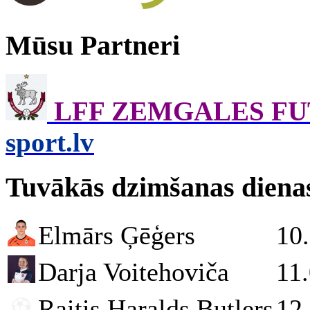
Mūsu Partneri
LFF ZEMGALES F
sport.lv
Tuvākās dzimšanas diena
Elmārs Ģēģers
10
Darja Voitehoviča
11
Raitis Haralds Butlers
12