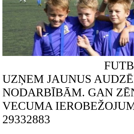
FUTBOLA KLUB
UZŅEM JAUNUS AUDZĒ
NODARBĪBĀM. GAN ZĒN
VECUMA IEROBEŽOJUMA
29332883