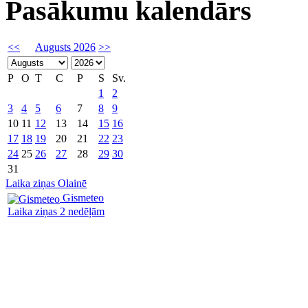
Pasākumu kalendārs
<<
Augusts 2026
>>
P
O
T
C
P
S
Sv.
1
2
3
4
5
6
7
8
9
10
11
12
13
14
15
16
17
18
19
20
21
22
23
24
25
26
27
28
29
30
31
Laika ziņas Olainē
Gismeteo
Laika ziņas 2 nedēļām