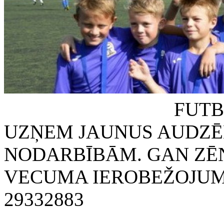
FUTBOLA KLUB
UZŅEM JAUNUS AUDZĒ
NODARBĪBĀM. GAN ZĒN
VECUMA IEROBEŽOJUMA
29332883