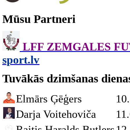
Mūsu Partneri
LFF ZEMGALES F
sport.lv
Tuvākās dzimšanas diena
Elmārs Ģēģers
10
Darja Voitehoviča
11
Raitis Haralds Butlers
12