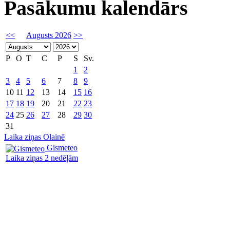
Pasākumu kalendārs
<<
Augusts 2026
>>
P
O
T
C
P
S
Sv.
1
2
3
4
5
6
7
8
9
10
11
12
13
14
15
16
17
18
19
20
21
22
23
24
25
26
27
28
29
30
31
Laika ziņas Olainē
Gismeteo
Laika ziņas 2 nedēļām