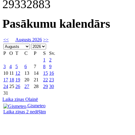
29332883
Pasākumu kalendārs
<<
Augusts 2026
>>
P
O
T
C
P
S
Sv.
1
2
3
4
5
6
7
8
9
10
11
12
13
14
15
16
17
18
19
20
21
22
23
24
25
26
27
28
29
30
31
Laika ziņas Olainē
Gismeteo
Laika ziņas 2 nedēļām