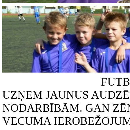
FUTBOLA KLUB
UZŅEM JAUNUS AUDZĒ
NODARBĪBĀM. GAN ZĒN
VECUMA IEROBEŽOJUMA