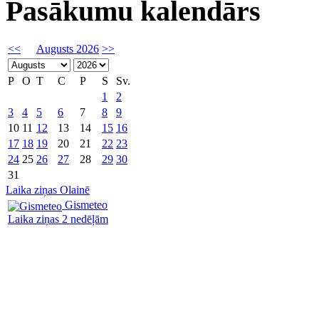
Pasākumu kalendārs
<<
Augusts 2026
>>
P
O
T
C
P
S
Sv.
1
2
3
4
5
6
7
8
9
10
11
12
13
14
15
16
17
18
19
20
21
22
23
24
25
26
27
28
29
30
31
Laika ziņas Olainē
Gismeteo
Laika ziņas 2 nedēļām