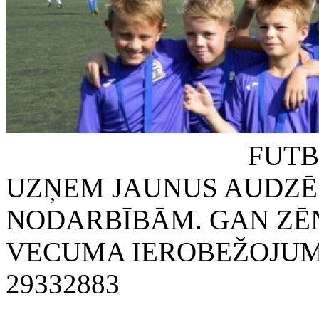
FUTBOLA KLUB
UZŅEM JAUNUS AUDZĒ
NODARBĪBĀM. GAN ZĒN
VECUMA IEROBEŽOJUMA
29332883