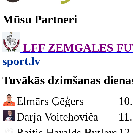
Mūsu Partneri
LFF ZEMGALES F
sport.lv
Tuvākās dzimšanas diena
Elmārs Ģēģers
10
Darja Voitehoviča
11
Raitis Haralds Butlers
12