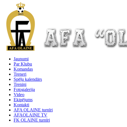
Jaunumi
Par Klubu
Komandas
Treneri
Spēļu kalendārs
Treniņi
Fotogalerija
Video
Ekipējums
Kontakti
AFA OLAINE turnīri
AFAOLAINE TV
FK OLAINE turnīri