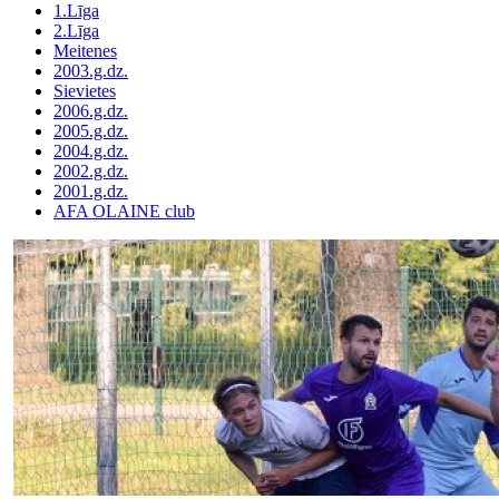
1.Līga
2.Līga
Meitenes
2003.g.dz.
Sievietes
2006.g.dz.
2005.g.dz.
2004.g.dz.
2002.g.dz.
2001.g.dz.
AFA OLAINE club