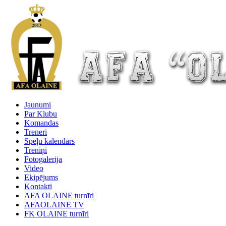
Jaunumi
Par Klubu
Komandas
Treneri
Spēļu kalendārs
Treniņi
Fotogalerija
Video
Ekipējums
Kontakti
AFA OLAINE turnīri
AFAOLAINE TV
FK OLAINE turnīri