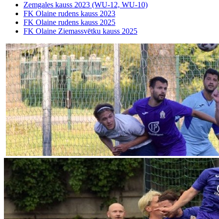
Zemgales kauss 2023 (WU-12, WU-10)
FK Olaine rudens kauss 2023
FK Olaine rudens kauss 2025
FK Olaine Ziemassvētku kauss 2025