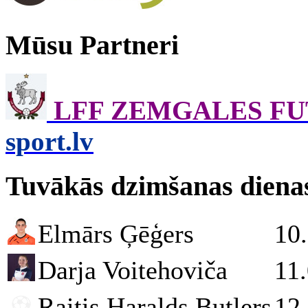
Mūsu Partneri
LFF ZEMGALES F
sport.lv
Tuvākās dzimšanas diena
Elmārs Ģēģers
10
Darja Voitehoviča
11
Raitis Haralds Butlers
12