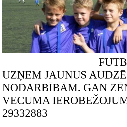
FUTBOLA KLUB
UZŅEM JAUNUS AUDZĒ
NODARBĪBĀM. GAN ZĒN
VECUMA IEROBEŽOJUMA
29332883