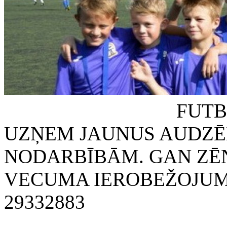
FUTBOLA KLUB
UZŅEM JAUNUS AUDZĒ
NODARBĪBĀM. GAN ZĒN
VECUMA IEROBEŽOJUMA
29332883