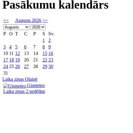
Pasākumu kalendārs
<<
Augusts 2026
>>
P
O
T
C
P
S
Sv.
1
2
3
4
5
6
7
8
9
10
11
12
13
14
15
16
17
18
19
20
21
22
23
24
25
26
27
28
29
30
31
Laika ziņas Olainē
Gismeteo
Laika ziņas 2 nedēļām