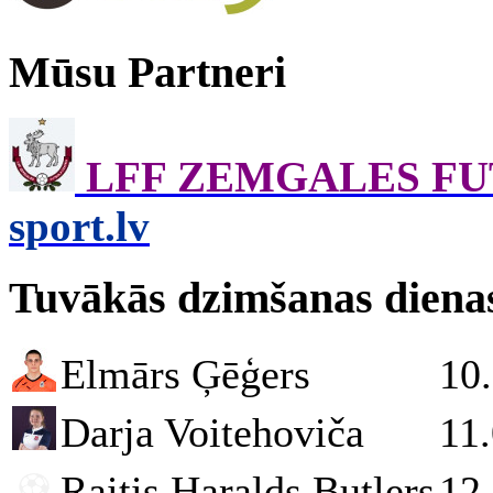
Mūsu Partneri
LFF ZEMGALES F
sport.lv
Tuvākās dzimšanas diena
Elmārs Ģēģers
10
Darja Voitehoviča
11
Raitis Haralds Butlers
12