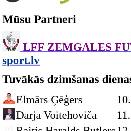
Mūsu Partneri
LFF ZEMGALES F
sport.lv
Tuvākās dzimšanas diena
Elmārs Ģēģers
10
Darja Voitehoviča
11
Raitis Haralds Butlers
12