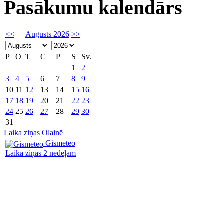
Pasākumu kalendārs
<<
Augusts 2026
>>
P
O
T
C
P
S
Sv.
1
2
3
4
5
6
7
8
9
10
11
12
13
14
15
16
17
18
19
20
21
22
23
24
25
26
27
28
29
30
31
Laika ziņas Olainē
Gismeteo
Laika ziņas 2 nedēļām