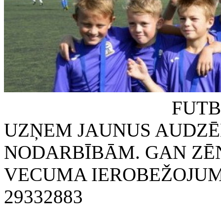
FUTBOLA KLUB
UZŅEM JAUNUS AUDZĒ
NODARBĪBĀM. GAN ZĒN
VECUMA IEROBEŽOJUMA
29332883