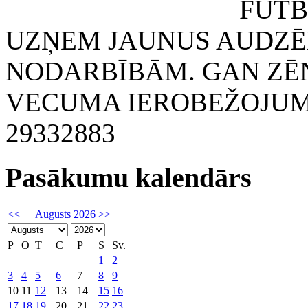
FUTBOLA KLUB
UZŅEM JAUNUS AUDZĒ
NODARBĪBĀM. GAN ZĒN
VECUMA IEROBEŽOJUMA
29332883
Pasākumu kalendārs
<<
Augusts 2026
>>
P
O
T
C
P
S
Sv.
1
2
3
4
5
6
7
8
9
10
11
12
13
14
15
16
17
18
19
20
21
22
23