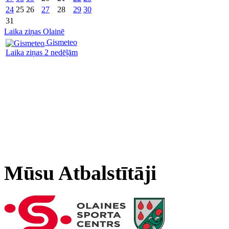
24
25
26
27
28
29
30
31
Laika ziņas Olainē
Gismeteo
Laika ziņas 2 nedēļām
Mūsu Atbalstītāji