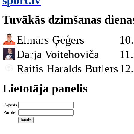
sport.lv
Tuvākās dzimšanas diena
Elmārs Ģēģers
10
Darja Voitehoviča
11
Raitis Haralds Butlers
12
Lietotāja panelis
E-pasts
Parole