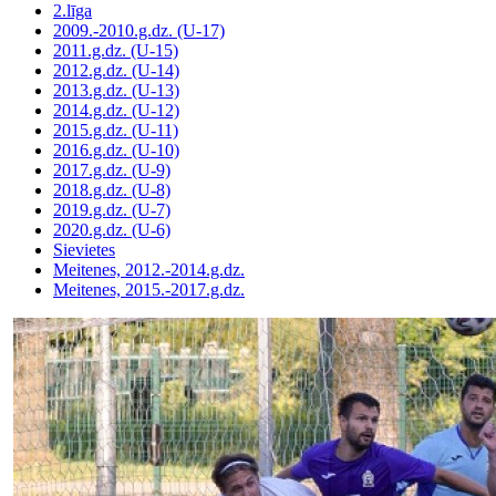
2.līga
2009.-2010.g.dz. (U-17)
2011.g.dz. (U-15)
2012.g.dz. (U-14)
2013.g.dz. (U-13)
2014.g.dz. (U-12)
2015.g.dz. (U-11)
2016.g.dz. (U-10)
2017.g.dz. (U-9)
2018.g.dz. (U-8)
2019.g.dz. (U-7)
2020.g.dz. (U-6)
Sievietes
Meitenes, 2012.-2014.g.dz.
Meitenes, 2015.-2017.g.dz.