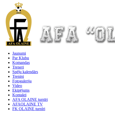
Jaunumi
Par Klubu
Komandas
Treneri
Spēļu kalendārs
Treniņi
Fotogalerija
Video
Ekipējums
Kontakti
AFA OLAINE turnīri
AFAOLAINE TV
FK OLAINE turnīri