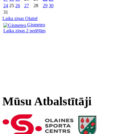
24
25
26
27
28
29
30
31
Laika ziņas Olainē
Gismeteo
Laika ziņas 2 nedēļām
Mūsu Atbalstītāji