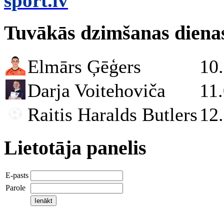
sport.lv
Tuvākās dzimšanas diena
Elmārs Ģēģers
10
Darja Voitehoviča
11
Raitis Haralds Butlers
12
Lietotāja panelis
E-pasts
Parole