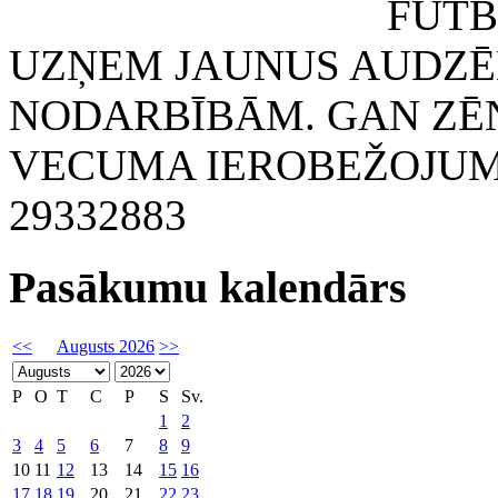
FUTBOLA KLUB
UZŅEM JAUNUS AUDZĒ
NODARBĪBĀM. GAN ZĒN
VECUMA IEROBEŽOJUMA
29332883
Pasākumu kalendārs
<<
Augusts 2026
>>
P
O
T
C
P
S
Sv.
1
2
3
4
5
6
7
8
9
10
11
12
13
14
15
16
17
18
19
20
21
22
23