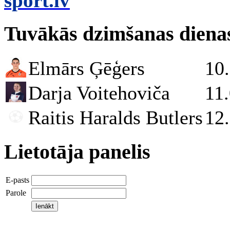
sport.lv
Tuvākās dzimšanas diena
Elmārs Ģēģers
10
Darja Voitehoviča
11
Raitis Haralds Butlers
12
Lietotāja panelis
E-pasts
Parole