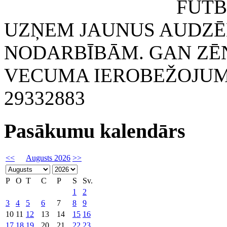
FUTBOLA KLUB
UZŅEM JAUNUS AUDZĒ
NODARBĪBĀM. GAN ZĒN
VECUMA IEROBEŽOJUMA
29332883
Pasākumu kalendārs
<<
Augusts 2026
>>
P
O
T
C
P
S
Sv.
1
2
3
4
5
6
7
8
9
10
11
12
13
14
15
16
17
18
19
20
21
22
23