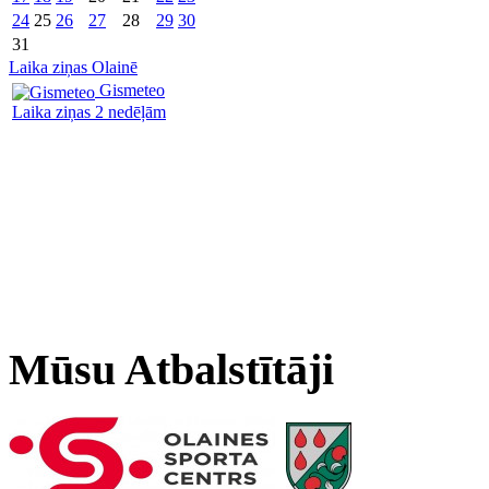
24
25
26
27
28
29
30
31
Laika ziņas Olainē
Gismeteo
Laika ziņas 2 nedēļām
Mūsu Atbalstītāji