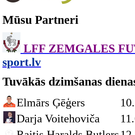
Mūsu Partneri
LFF ZEMGALES F
sport.lv
Tuvākās dzimšanas diena
Elmārs Ģēģers
10
Darja Voitehoviča
11
Raitis Haralds Butlers
12