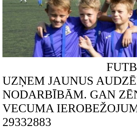
FUTBOLA KLUB
UZŅEM JAUNUS AUDZĒ
NODARBĪBĀM. GAN ZĒN
VECUMA IEROBEŽOJUMA
29332883