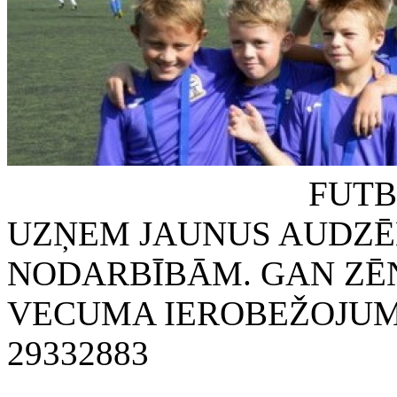
FUTBOLA KLUB
UZŅEM JAUNUS AUDZĒ
NODARBĪBĀM. GAN ZĒN
VECUMA IEROBEŽOJUMA
29332883