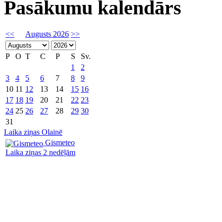
Pasākumu kalendārs
<<
Augusts 2026
>>
P
O
T
C
P
S
Sv.
1
2
3
4
5
6
7
8
9
10
11
12
13
14
15
16
17
18
19
20
21
22
23
24
25
26
27
28
29
30
31
Laika ziņas Olainē
Gismeteo
Laika ziņas 2 nedēļām