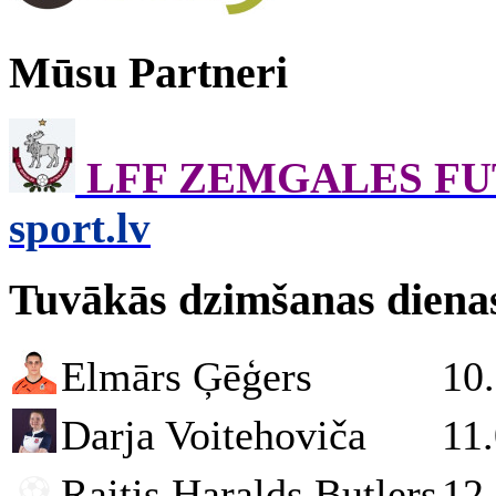
Mūsu Partneri
LFF ZEMGALES F
sport.lv
Tuvākās dzimšanas diena
Elmārs Ģēģers
10
Darja Voitehoviča
11
Raitis Haralds Butlers
12