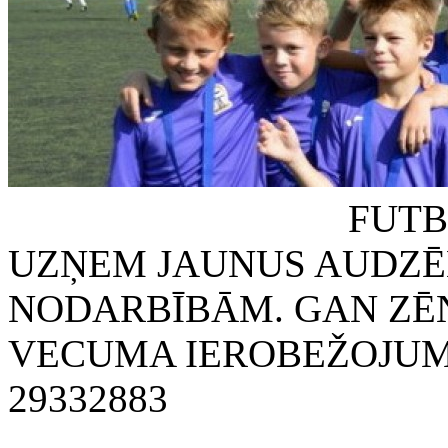
FUTBOLA KLUB
UZŅEM JAUNUS AUDZĒ
NODARBĪBĀM. GAN ZĒN
VECUMA IEROBEŽOJUMA
29332883