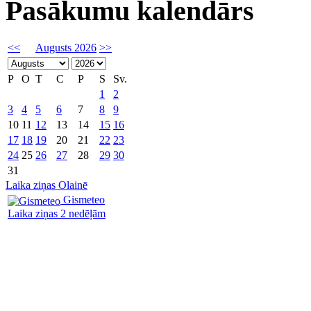
Pasākumu kalendārs
<<
Augusts 2026
>>
P
O
T
C
P
S
Sv.
1
2
3
4
5
6
7
8
9
10
11
12
13
14
15
16
17
18
19
20
21
22
23
24
25
26
27
28
29
30
31
Laika ziņas Olainē
Gismeteo
Laika ziņas 2 nedēļām