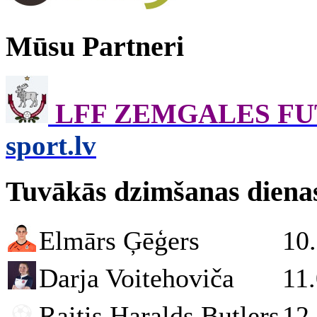
Mūsu Partneri
LFF ZEMGALES F
sport.lv
Tuvākās dzimšanas diena
Elmārs Ģēģers
10
Darja Voitehoviča
11
Raitis Haralds Butlers
12