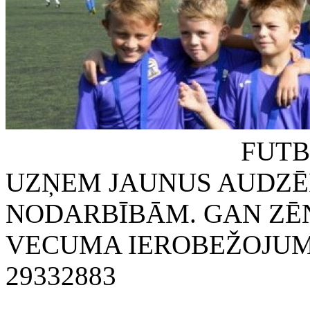
FUTBOLA KLUB
UZŅEM JAUNUS AUDZĒ
NODARBĪBĀM. GAN ZĒN
VECUMA IEROBEŽOJUMA
29332883