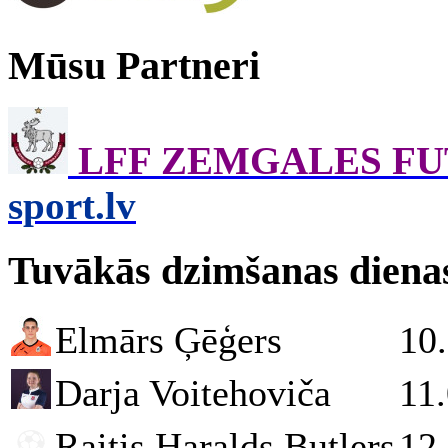
Mūsu Partneri
LFF ZEMGALES F
sport.lv
Tuvākās dzimšanas diena
Elmārs Ģēģers
10
Darja Voitehoviča
11
Raitis Haralds Butlers
12