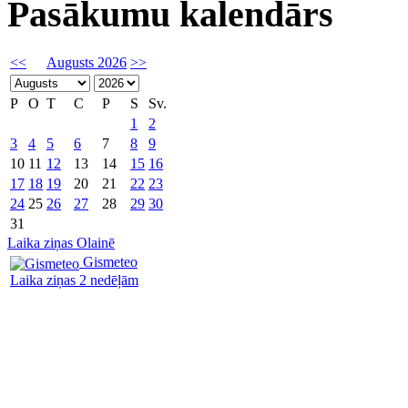
Pasākumu kalendārs
<<
Augusts 2026
>>
P
O
T
C
P
S
Sv.
1
2
3
4
5
6
7
8
9
10
11
12
13
14
15
16
17
18
19
20
21
22
23
24
25
26
27
28
29
30
31
Laika ziņas Olainē
Gismeteo
Laika ziņas 2 nedēļām