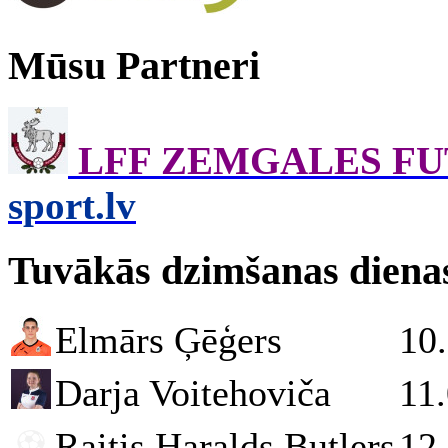
Mūsu Partneri
LFF ZEMGALES F
sport.lv
Tuvākās dzimšanas diena
Elmārs Ģēģers
10
Darja Voitehoviča
11
Raitis Haralds Butlers
12