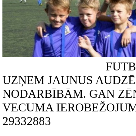
FUTBOLA KLUB
UZŅEM JAUNUS AUDZĒ
NODARBĪBĀM. GAN ZĒN
VECUMA IEROBEŽOJUMA
29332883