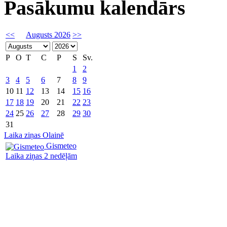
Pasākumu kalendārs
<<
Augusts 2026
>>
P
O
T
C
P
S
Sv.
1
2
3
4
5
6
7
8
9
10
11
12
13
14
15
16
17
18
19
20
21
22
23
24
25
26
27
28
29
30
31
Laika ziņas Olainē
Gismeteo
Laika ziņas 2 nedēļām