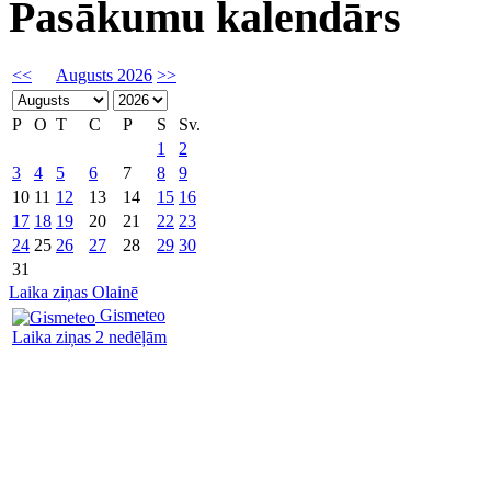
Pasākumu kalendārs
<<
Augusts 2026
>>
P
O
T
C
P
S
Sv.
1
2
3
4
5
6
7
8
9
10
11
12
13
14
15
16
17
18
19
20
21
22
23
24
25
26
27
28
29
30
31
Laika ziņas Olainē
Gismeteo
Laika ziņas 2 nedēļām