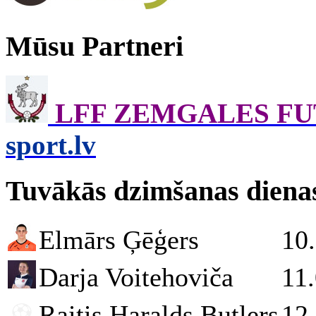
Mūsu Partneri
LFF ZEMGALES F
sport.lv
Tuvākās dzimšanas diena
Elmārs Ģēģers
10
Darja Voitehoviča
11
Raitis Haralds Butlers
12