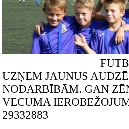
FUTBOLA KLUB
UZŅEM JAUNUS AUDZĒ
NODARBĪBĀM. GAN ZĒN
VECUMA IEROBEŽOJUMA
29332883