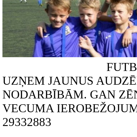
FUTBOLA KLUB
UZŅEM JAUNUS AUDZĒ
NODARBĪBĀM. GAN ZĒN
VECUMA IEROBEŽOJUMA
29332883