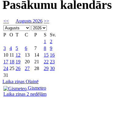
Pasākumu kalendārs
<<
Augusts 2026
>>
P
O
T
C
P
S
Sv.
1
2
3
4
5
6
7
8
9
10
11
12
13
14
15
16
17
18
19
20
21
22
23
24
25
26
27
28
29
30
31
Laika ziņas Olainē
Gismeteo
Laika ziņas 2 nedēļām