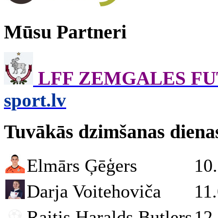
Mūsu Partneri
LFF ZEMGALES F
sport.lv
Tuvākās dzimšanas diena
Elmārs Ģēģers
10
Darja Voitehoviča
11
Raitis Haralds Butlers
12