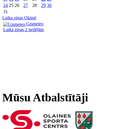
24
25
26
27
28
29
30
31
Laika ziņas Olainē
Gismeteo
Laika ziņas 2 nedēļām
Mūsu Atbalstītāji