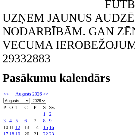
FUTBOLA KLUB
UZŅEM JAUNUS AUDZĒ
NODARBĪBĀM. GAN ZĒN
VECUMA IEROBEŽOJUMA
29332883
Pasākumu kalendārs
<<
Augusts 2026
>>
P
O
T
C
P
S
Sv.
1
2
3
4
5
6
7
8
9
10
11
12
13
14
15
16
17
18
19
20
21
22
23