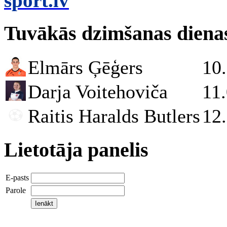
sport.lv
Tuvākās dzimšanas diena
Elmārs Ģēģers
10
Darja Voitehoviča
11
Raitis Haralds Butlers
12
Lietotāja panelis
E-pasts
Parole