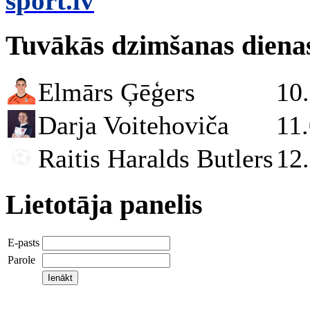
sport.lv
Tuvākās dzimšanas diena
Elmārs Ģēģers
10
Darja Voitehoviča
11
Raitis Haralds Butlers
12
Lietotāja panelis
E-pasts
Parole