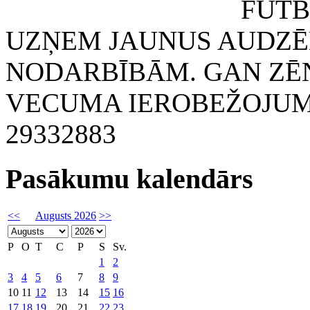
FUTBOLA KLUB
UZŅEM JAUNUS AUDZĒ
NODARBĪBĀM. GAN ZĒN
VECUMA IEROBEŽOJUMA
29332883
Pasākumu kalendārs
<<
Augusts 2026
>>
P
O
T
C
P
S
Sv.
1
2
3
4
5
6
7
8
9
10
11
12
13
14
15
16
17
18
19
20
21
22
23