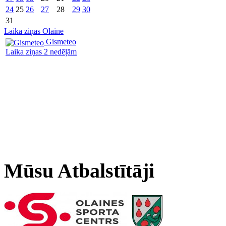
24
25
26
27
28
29
30
31
Laika ziņas Olainē
Gismeteo
Laika ziņas 2 nedēļām
Mūsu Atbalstītāji