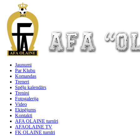
Jaunumi
Par Klubu
Komandas
Treneri
Spēļu kalendārs
Treniņi
Fotogalerija
Video
Ekipējums
Kontakti
AFA OLAINE turnīri
AFAOLAINE TV
FK OLAINE turnīri