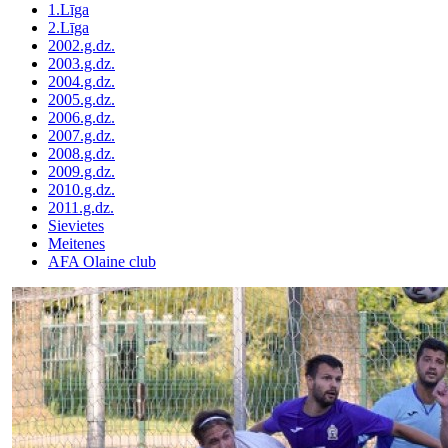
1.Līga
2.Līga
2002.g.dz.
2003.g.dz.
2004.g.dz.
2005.g.dz.
2006.g.dz.
2007.g.dz.
2008.g.dz.
2009.g.dz.
2010.g.dz.
2011.g.dz.
Sievietes
Meitenes
AFA Olaine club