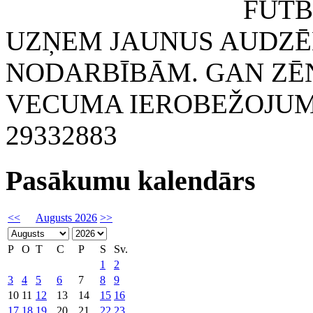
FUTBOLA KLUB
UZŅEM JAUNUS AUDZĒ
NODARBĪBĀM. GAN ZĒN
VECUMA IEROBEŽOJUMA
29332883
Pasākumu kalendārs
<<
Augusts 2026
>>
P
O
T
C
P
S
Sv.
1
2
3
4
5
6
7
8
9
10
11
12
13
14
15
16
17
18
19
20
21
22
23