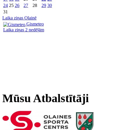
24
25
26
27
28
29
30
31
Laika ziņas Olainē
Gismeteo
Laika ziņas 2 nedēļām
Mūsu Atbalstītāji