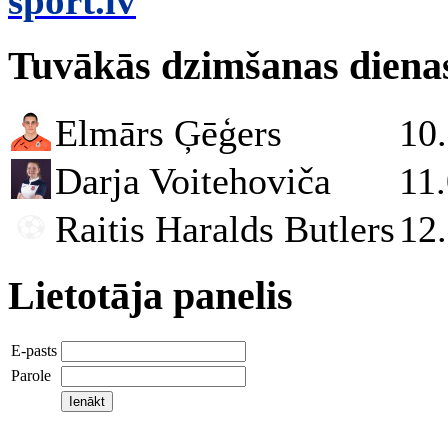
sport.lv
Tuvākās dzimšanas diena
Elmārs Ģēģers
10
Darja Voitehoviča
11
Raitis Haralds Butlers
12
Lietotāja panelis
E-pasts
Parole