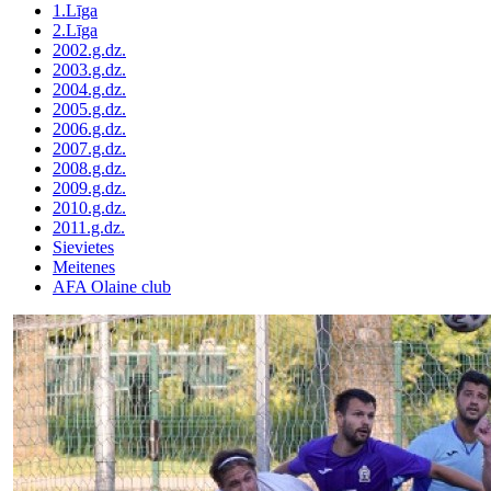
1.Līga
2.Līga
2002.g.dz.
2003.g.dz.
2004.g.dz.
2005.g.dz.
2006.g.dz.
2007.g.dz.
2008.g.dz.
2009.g.dz.
2010.g.dz.
2011.g.dz.
Sievietes
Meitenes
AFA Olaine club