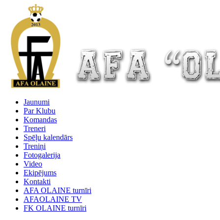
Jaunumi
Par Klubu
Komandas
Treneri
Spēļu kalendārs
Treniņi
Fotogalerija
Video
Ekipējums
Kontakti
AFA OLAINE turnīri
AFAOLAINE TV
FK OLAINE turnīri